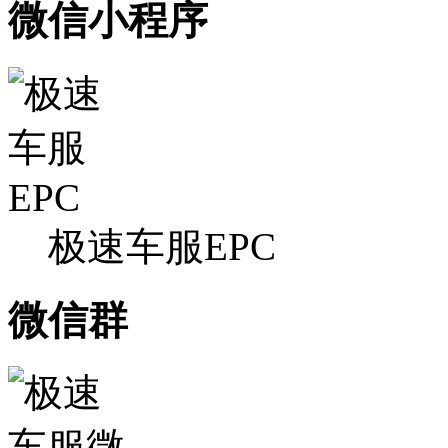
微信小程序
极速车服EPC
微信群