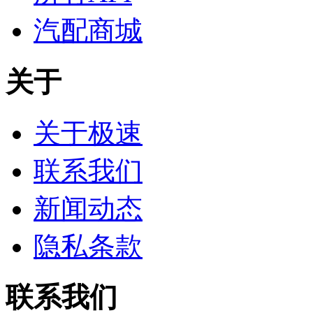
汽配商城
关于
关于极速
联系我们
新闻动态
隐私条款
联系我们