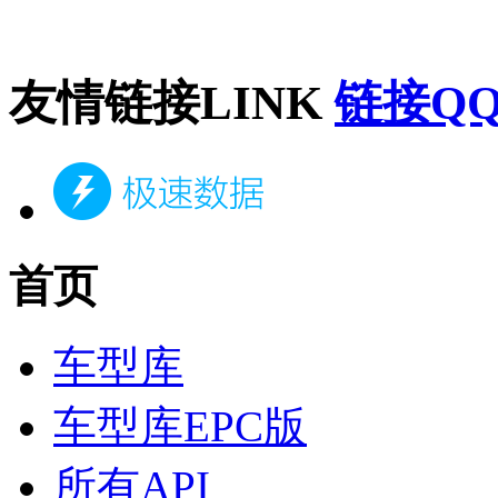
友情链接
LINK
链接Q
首页
车型库
车型库EPC版
所有API