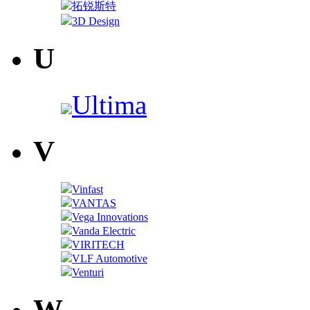
拓锐斯特
3D Design
U
Ultima
V
Vinfast
VANTAS
Vega Innovations
Vanda Electric
VIRITECH
VLF Automotive
Venturi
W