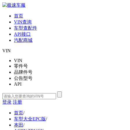
首页
VIN查询
车型查配件
API接口
汽配商城
VIN
VIN
零件号
品牌件号
公告型号
API
登录
注册
首页
/
车型大全EPC版
/
本田
/