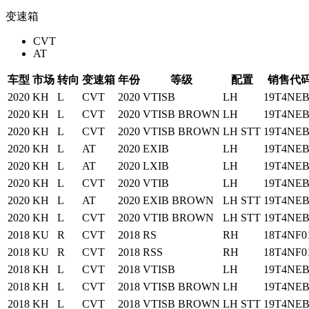
变速箱
CVT
AT
车型
市场
转向
变速箱
年份
等级
配置
销售代
2020
KH
L
CVT
2020
VTISB
LH
19T4NEB
2020
KH
L
CVT
2020
VTISB BROWN
LH
19T4NEB
2020
KH
L
CVT
2020
VTISB BROWN
LH STT
19T4NEB
2020
KH
L
AT
2020
EXIB
LH
19T4NEB
2020
KH
L
AT
2020
LXIB
LH
19T4NEB
2020
KH
L
CVT
2020
VTIB
LH
19T4NEB
2020
KH
L
AT
2020
EXIB BROWN
LH STT
19T4NEB
2020
KH
L
CVT
2020
VTIB BROWN
LH STT
19T4NEB
2018
KU
R
CVT
2018
RS
RH
18T4NF0
2018
KU
R
CVT
2018
RSS
RH
18T4NF0
2018
KH
L
CVT
2018
VTISB
LH
19T4NEB
2018
KH
L
CVT
2018
VTISB BROWN
LH
19T4NEB
2018
KH
L
CVT
2018
VTISB BROWN
LH STT
19T4NEB