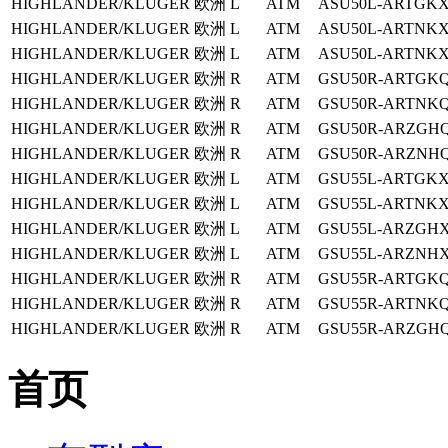
HIGHLANDER/KLUGER
欧洲
L
ATM
ASU50L-ARTGK
HIGHLANDER/KLUGER
欧洲
L
ATM
ASU50L-ARTNK
HIGHLANDER/KLUGER
欧洲
L
ATM
ASU50L-ARTNK
HIGHLANDER/KLUGER
欧洲
R
ATM
GSU50R-ARTGK
HIGHLANDER/KLUGER
欧洲
R
ATM
GSU50R-ARTNK
HIGHLANDER/KLUGER
欧洲
R
ATM
GSU50R-ARZGH
HIGHLANDER/KLUGER
欧洲
R
ATM
GSU50R-ARZNH
HIGHLANDER/KLUGER
欧洲
L
ATM
GSU55L-ARTGK
HIGHLANDER/KLUGER
欧洲
L
ATM
GSU55L-ARTNK
HIGHLANDER/KLUGER
欧洲
L
ATM
GSU55L-ARZGH
HIGHLANDER/KLUGER
欧洲
L
ATM
GSU55L-ARZNH
HIGHLANDER/KLUGER
欧洲
R
ATM
GSU55R-ARTGK
HIGHLANDER/KLUGER
欧洲
R
ATM
GSU55R-ARTNK
HIGHLANDER/KLUGER
欧洲
R
ATM
GSU55R-ARZGH
首页