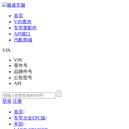
首页
VIN查询
车型查配件
API接口
汽配商城
VIN
VIN
零件号
品牌件号
公告型号
API
登录
注册
首页
/
车型大全EPC版
/
丰田
/