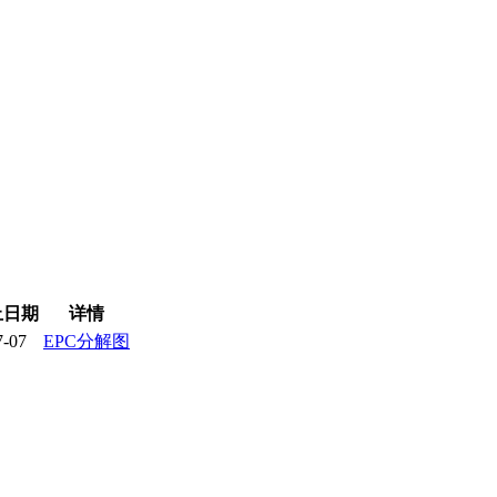
止日期
详情
7-07
EPC分解图