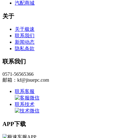
汽配商城
关于
关于极速
联系我们
新闻动态
隐私条款
联系我们
0571-56565366
邮箱：kf@jisuepc.com
联系客服
联系技术
APP下载