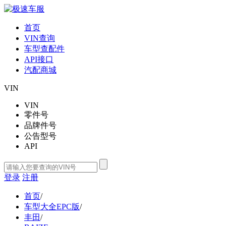
首页
VIN查询
车型查配件
API接口
汽配商城
VIN
VIN
零件号
品牌件号
公告型号
API
登录
注册
首页
/
车型大全EPC版
/
丰田
/