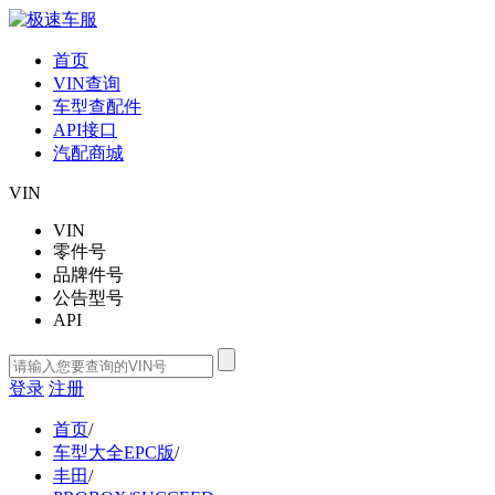
首页
VIN查询
车型查配件
API接口
汽配商城
VIN
VIN
零件号
品牌件号
公告型号
API
登录
注册
首页
/
车型大全EPC版
/
丰田
/