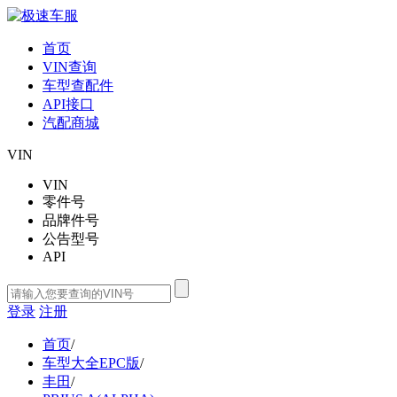
首页
VIN查询
车型查配件
API接口
汽配商城
VIN
VIN
零件号
品牌件号
公告型号
API
登录
注册
首页
/
车型大全EPC版
/
丰田
/