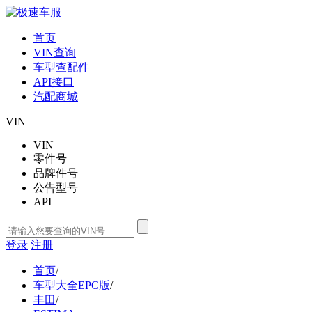
首页
VIN查询
车型查配件
API接口
汽配商城
VIN
VIN
零件号
品牌件号
公告型号
API
登录
注册
首页
/
车型大全EPC版
/
丰田
/