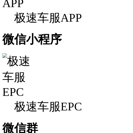
极速车服APP
微信小程序
极速车服EPC
微信群