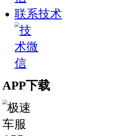
联系技术
APP下载