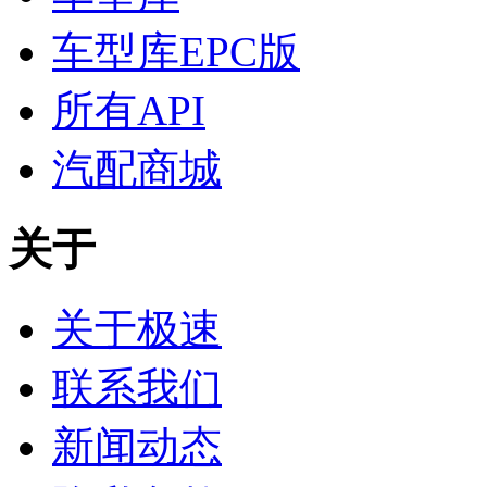
车型库EPC版
所有API
汽配商城
关于
关于极速
联系我们
新闻动态