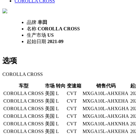
COROLLA CROSS
品牌
丰田
名称
COROLLA CROSS
生产市场
US
起始日期
2021-09
选项
COROLLA CROSS
车型
市场
转向
变速箱
销售代码
起
COROLLA CROSS
美国
L
CVT
MXGA10L-AHXEHA
20
COROLLA CROSS
美国
L
CVT
MXGA10L-AHXEHA
20
COROLLA CROSS
美国
L
CVT
MXGA10L-AHXGHA
20
COROLLA CROSS
美国
L
CVT
MXGA10L-AHXGHA
20
COROLLA CROSS
美国
L
CVT
MXGA10L-AHXNHA
20
COROLLA CROSS
美国
L
CVT
MXGA15L-AHXEHA
20