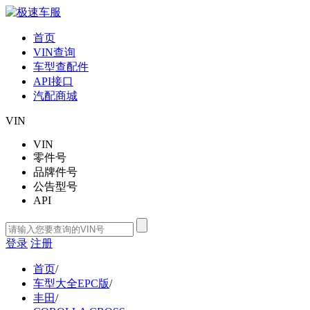
首页
VIN查询
车型查配件
API接口
汽配商城
VIN
VIN
零件号
品牌件号
公告型号
API
登录
注册
首页
/
车型大全EPC版
/
丰田
/