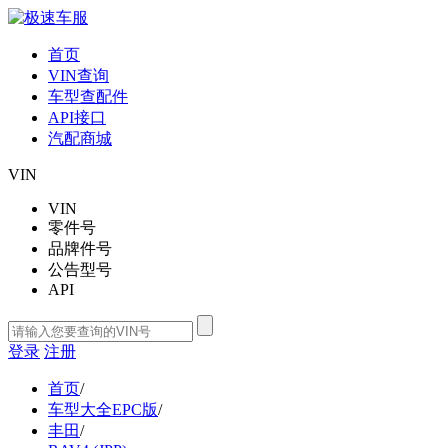
首页
VIN查询
车型查配件
API接口
汽配商城
VIN
VIN
零件号
品牌件号
公告型号
API
登录
注册
首页
/
车型大全EPC版
/
丰田
/