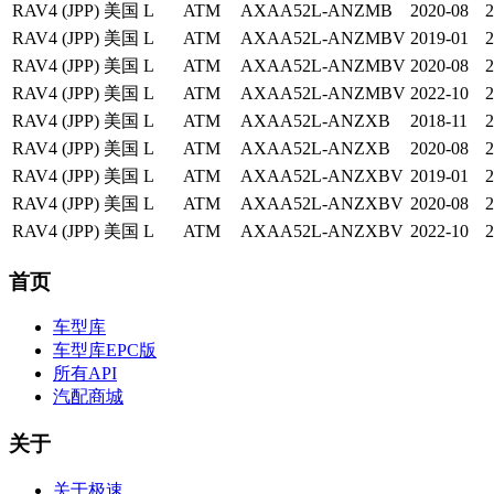
RAV4 (JPP)
美国
L
ATM
AXAA52L-ANZMB
2020-08
2
RAV4 (JPP)
美国
L
ATM
AXAA52L-ANZMBV
2019-01
2
RAV4 (JPP)
美国
L
ATM
AXAA52L-ANZMBV
2020-08
2
RAV4 (JPP)
美国
L
ATM
AXAA52L-ANZMBV
2022-10
2
RAV4 (JPP)
美国
L
ATM
AXAA52L-ANZXB
2018-11
2
RAV4 (JPP)
美国
L
ATM
AXAA52L-ANZXB
2020-08
2
RAV4 (JPP)
美国
L
ATM
AXAA52L-ANZXBV
2019-01
2
RAV4 (JPP)
美国
L
ATM
AXAA52L-ANZXBV
2020-08
2
RAV4 (JPP)
美国
L
ATM
AXAA52L-ANZXBV
2022-10
2
首页
车型库
车型库EPC版
所有API
汽配商城
关于
关于极速