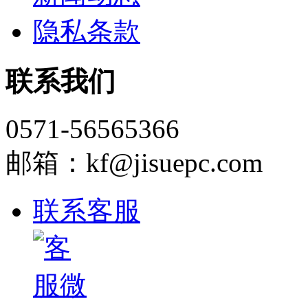
隐私条款
联系我们
0571-56565366
邮箱：kf@jisuepc.com
联系客服