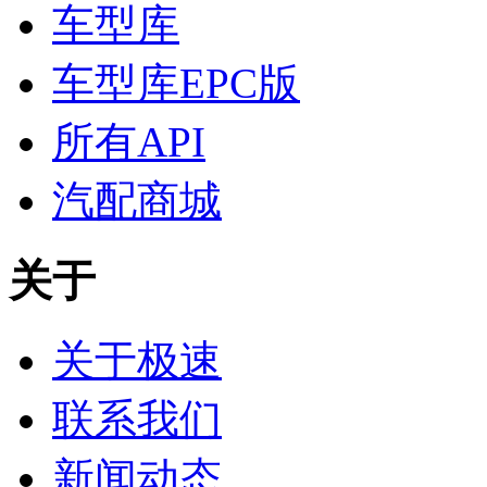
车型库
车型库EPC版
所有API
汽配商城
关于
关于极速
联系我们
新闻动态