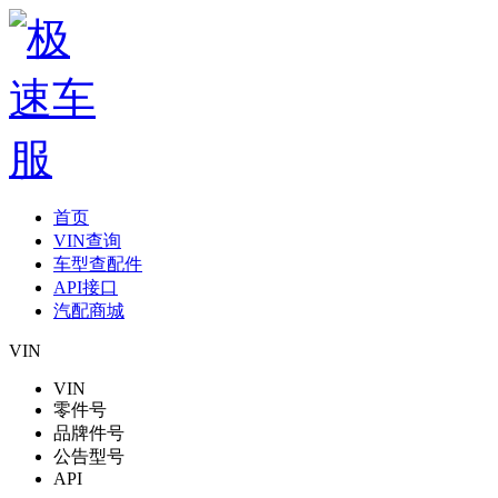
首页
VIN查询
车型查配件
API接口
汽配商城
VIN
VIN
零件号
品牌件号
公告型号
API