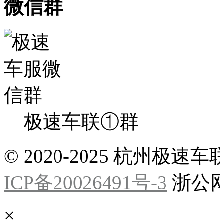
微信群
极速车联①群
© 2020-2025 杭州
ICP备20026491号-3
浙公网安
×