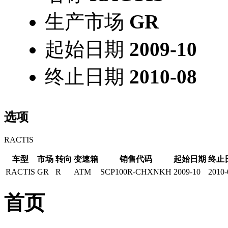
生产市场
GR
起始日期
2009-10
终止日期
2010-08
选项
RACTIS
车型
市场
转向
变速箱
销售代码
起始日期
终止
RACTIS
GR
R
ATM
SCP100R-CHXNKH
2009-10
2010-
首页