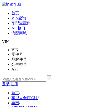
首页
VIN查询
车型查配件
API接口
汽配商城
VIN
VIN
零件号
品牌件号
公告型号
API
登录
注册
首页
/
车型大全EPC版
/
丰田
/