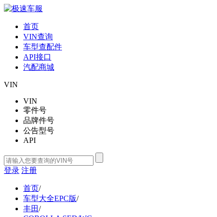
首页
VIN查询
车型查配件
API接口
汽配商城
VIN
VIN
零件号
品牌件号
公告型号
API
登录
注册
首页
/
车型大全EPC版
/
丰田
/