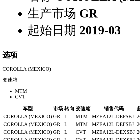
生产市场
GR
起始日期
2019-03
选项
COROLLA (MEXICO)
变速箱
MTM
CVT
车型
市场
转向
变速箱
销售代码
COROLLA (MEXICO)
GR
L
MTM
MZEA12L-DEFSBJ
2
COROLLA (MEXICO)
GR
L
MTM
MZEA12L-DEFSBJ
2
COROLLA (MEXICO)
GR
L
CVT
MZEA12L-DEXSBJ
2
COROLLA (MEXICO)
GR
L
CVT
MZEA12L-DEXSBJ
2