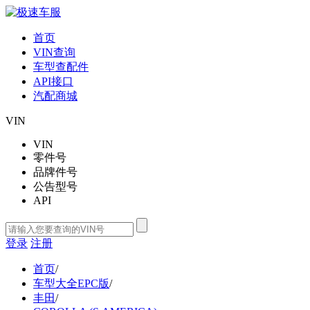
首页
VIN查询
车型查配件
API接口
汽配商城
VIN
VIN
零件号
品牌件号
公告型号
API
登录
注册
首页
/
车型大全EPC版
/
丰田
/