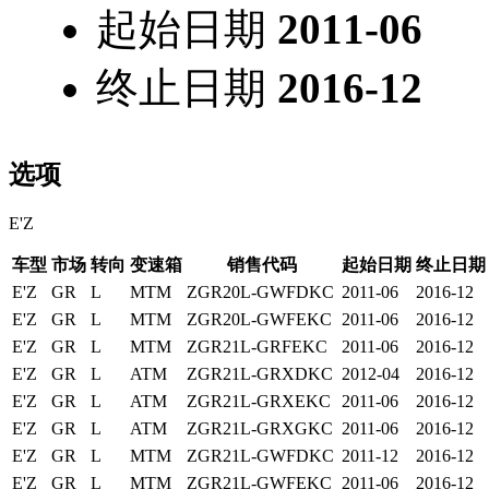
起始日期
2011-06
终止日期
2016-12
选项
E'Z
车型
市场
转向
变速箱
销售代码
起始日期
终止日期
E'Z
GR
L
MTM
ZGR20L-GWFDKC
2011-06
2016-12
E'Z
GR
L
MTM
ZGR20L-GWFEKC
2011-06
2016-12
E'Z
GR
L
MTM
ZGR21L-GRFEKC
2011-06
2016-12
E'Z
GR
L
ATM
ZGR21L-GRXDKC
2012-04
2016-12
E'Z
GR
L
ATM
ZGR21L-GRXEKC
2011-06
2016-12
E'Z
GR
L
ATM
ZGR21L-GRXGKC
2011-06
2016-12
E'Z
GR
L
MTM
ZGR21L-GWFDKC
2011-12
2016-12
E'Z
GR
L
MTM
ZGR21L-GWFEKC
2011-06
2016-12