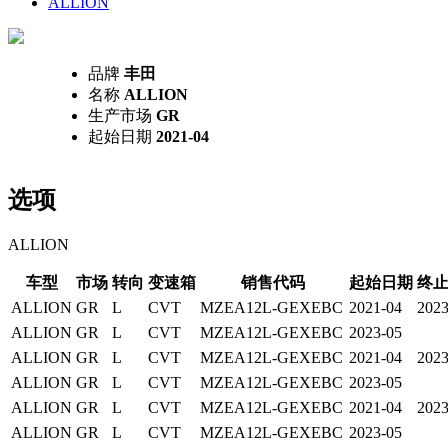
ALLION
品牌
丰田
名称
ALLION
生产市场
GR
起始日期
2021-04
选项
ALLION
车型
市场
转向
变速箱
销售代码
起始日期
终
ALLION
GR
L
CVT
MZEA12L-GEXEBC
2021-04
2023
ALLION
GR
L
CVT
MZEA12L-GEXEBC
2023-05
ALLION
GR
L
CVT
MZEA12L-GEXEBC
2021-04
2023
ALLION
GR
L
CVT
MZEA12L-GEXEBC
2023-05
ALLION
GR
L
CVT
MZEA12L-GEXEBC
2021-04
2023
ALLION
GR
L
CVT
MZEA12L-GEXEBC
2023-05