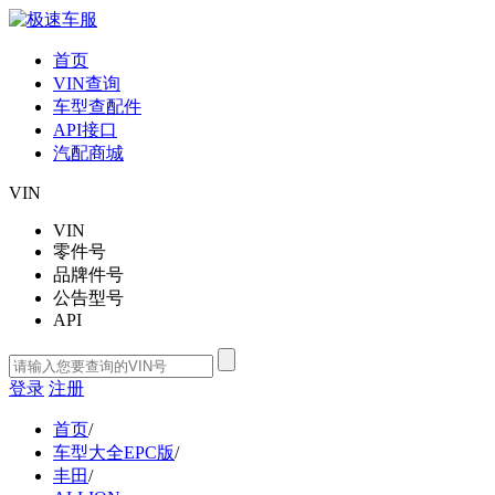
首页
VIN查询
车型查配件
API接口
汽配商城
VIN
VIN
零件号
品牌件号
公告型号
API
登录
注册
首页
/
车型大全EPC版
/
丰田
/