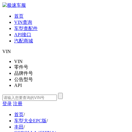
首页
VIN查询
车型查配件
API接口
汽配商城
VIN
VIN
零件号
品牌件号
公告型号
API
登录
注册
首页
/
车型大全EPC版
/
丰田
/