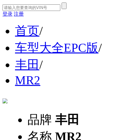
登录
注册
首页
/
车型大全EPC版
/
丰田
/
MR2
品牌
丰田
名称
MR2