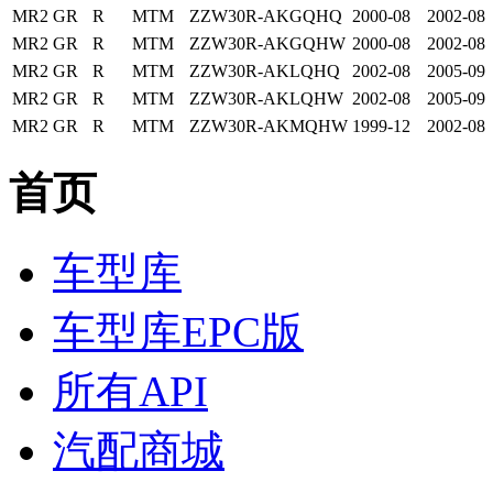
MR2
GR
R
MTM
ZZW30R-AKGQHQ
2000-08
2002-08
MR2
GR
R
MTM
ZZW30R-AKGQHW
2000-08
2002-08
MR2
GR
R
MTM
ZZW30R-AKLQHQ
2002-08
2005-09
MR2
GR
R
MTM
ZZW30R-AKLQHW
2002-08
2005-09
MR2
GR
R
MTM
ZZW30R-AKMQHW
1999-12
2002-08
首页
车型库
车型库EPC版
所有API
汽配商城