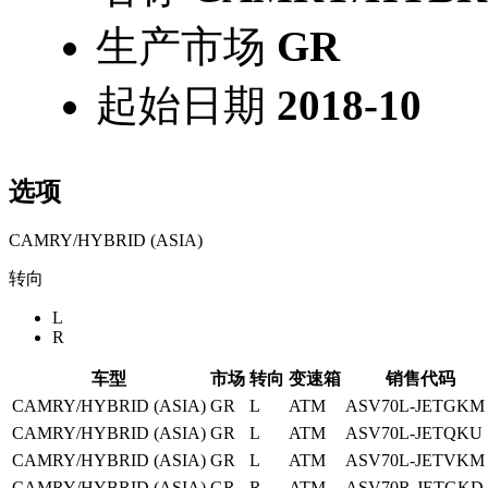
生产市场
GR
起始日期
2018-10
选项
CAMRY/HYBRID (ASIA)
转向
L
R
车型
市场
转向
变速箱
销售代码
CAMRY/HYBRID (ASIA)
GR
L
ATM
ASV70L-JETGKM
CAMRY/HYBRID (ASIA)
GR
L
ATM
ASV70L-JETQKU
CAMRY/HYBRID (ASIA)
GR
L
ATM
ASV70L-JETVKM
CAMRY/HYBRID (ASIA)
GR
R
ATM
ASV70R-JETGKD