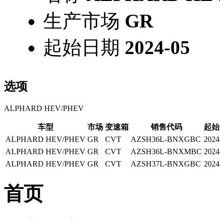
生产市场
GR
起始日期
2024-05
选项
ALPHARD HEV/PHEV
车型
市场
变速箱
销售代码
起始
ALPHARD HEV/PHEV
GR
CVT
AZSH36L-BNXGBC
2024
ALPHARD HEV/PHEV
GR
CVT
AZSH36L-BNXMBC
2024
ALPHARD HEV/PHEV
GR
CVT
AZSH37L-BNXGBC
2024
首页