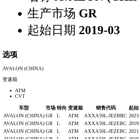
生产市场
GR
起始日期
2019-03
选项
AVALON (CHINA)
变速箱
ATM
CVT
车型
市场
转向
变速箱
销售代码
起始
AVALON (CHINA)
GR
L
ATM
AXXA50L-JEZBBC
2023
AVALON (CHINA)
GR
L
ATM
AXXA50L-JEZEBC
2019
AVALON (CHINA)
GR
L
ATM
AXXA50L-JEZEBC
2021
AVALON (CHINA)
GR
L
ATM
AXXA50L-JEZEBC
2019