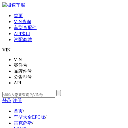
首页
VIN查询
车型查配件
API接口
汽配商城
VIN
VIN
零件号
品牌件号
公告型号
API
登录
注册
首页
/
车型大全EPC版
/
雷克萨斯
/