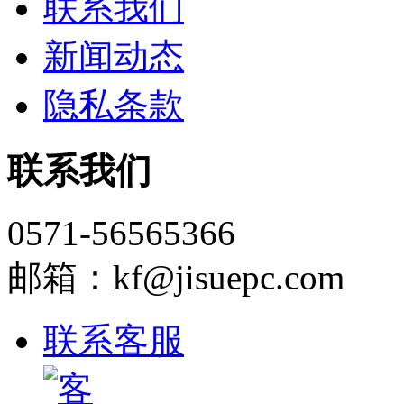
联系我们
新闻动态
隐私条款
联系我们
0571-56565366
邮箱：kf@jisuepc.com
联系客服