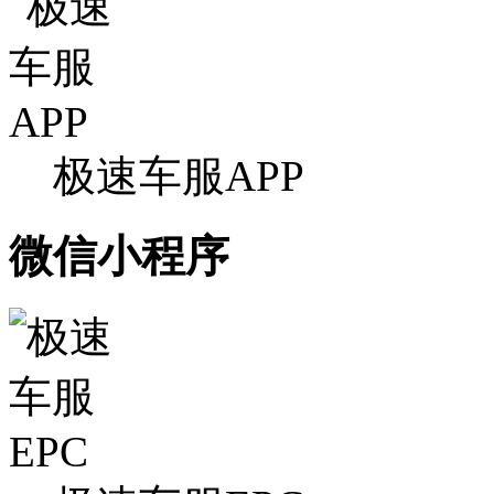
极速车服APP
微信小程序