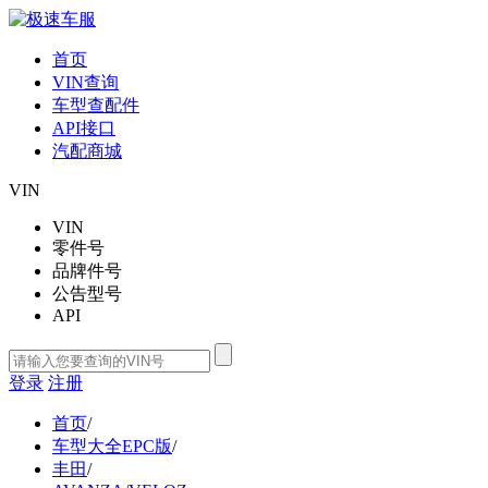
首页
VIN查询
车型查配件
API接口
汽配商城
VIN
VIN
零件号
品牌件号
公告型号
API
登录
注册
首页
/
车型大全EPC版
/
丰田
/