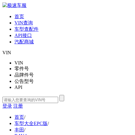
首页
VIN查询
车型查配件
API接口
汽配商城
VIN
VIN
零件号
品牌件号
公告型号
API
登录
注册
首页
/
车型大全EPC版
/
丰田
/