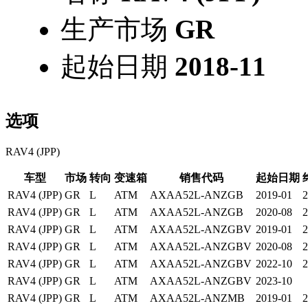
生产市场
GR
起始日期
2018-11
选项
RAV4 (JPP)
车型
市场
转向
变速箱
销售代码
起始日期
RAV4 (JPP)
GR
L
ATM
AXAA52L-ANZGB
2019-01
2
RAV4 (JPP)
GR
L
ATM
AXAA52L-ANZGB
2020-08
2
RAV4 (JPP)
GR
L
ATM
AXAA52L-ANZGBV
2019-01
2
RAV4 (JPP)
GR
L
ATM
AXAA52L-ANZGBV
2020-08
2
RAV4 (JPP)
GR
L
ATM
AXAA52L-ANZGBV
2022-10
2
RAV4 (JPP)
GR
L
ATM
AXAA52L-ANZGBV
2023-10
RAV4 (JPP)
GR
L
ATM
AXAA52L-ANZMB
2019-01
2