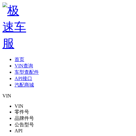
首页
VIN查询
车型查配件
API接口
汽配商城
VIN
VIN
零件号
品牌件号
公告型号
API