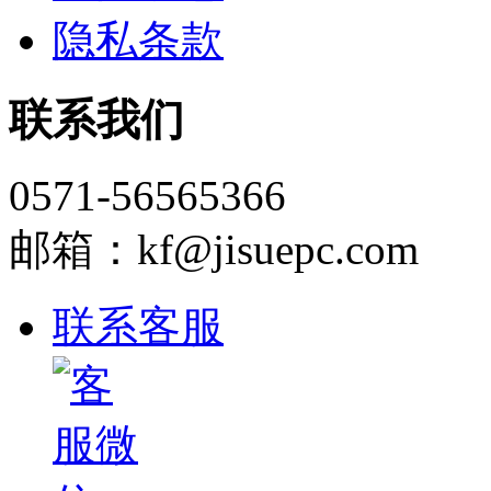
隐私条款
联系我们
0571-56565366
邮箱：kf@jisuepc.com
联系客服