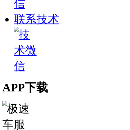
联系技术
APP下载