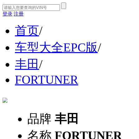
登录
注册
首页
/
车型大全EPC版
/
丰田
/
FORTUNER
品牌
丰田
名称
FORTUNER