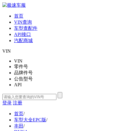
首页
VIN查询
车型查配件
API接口
汽配商城
VIN
VIN
零件号
品牌件号
公告型号
API
登录
注册
首页
/
车型大全EPC版
/
丰田
/