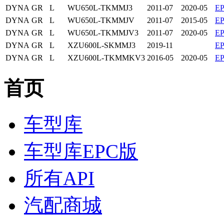
DYNA
GR
L
WU650L-TKMMJ3
2011-07
2020-05
E
DYNA
GR
L
WU650L-TKMMJV
2011-07
2015-05
E
DYNA
GR
L
WU650L-TKMMJV3
2011-07
2020-05
E
DYNA
GR
L
XZU600L-SKMMJ3
2019-11
E
DYNA
GR
L
XZU600L-TKMMKV3
2016-05
2020-05
E
首页
车型库
车型库EPC版
所有API
汽配商城