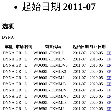
起始日期
2011-07
选项
DYNA
车型
市场
转向
销售代码
起始日期
终止日期
DYNA
GR
L
WU600L-TKMLJ
2011-07
2020-05
E
DYNA
GR
L
WU600L-TKMLJV
2011-07
2015-05
E
DYNA
GR
L
WU600L-TKMLJV3
2011-07
2015-05
E
DYNA
GR
L
WU600L-TKMLK3
2011-07
2020-05
E
DYNA
GR
L
WU600L-TKMMJ
2011-07
2020-05
E
DYNA
GR
L
WU600L-TKMMJ3
2011-07
2020-05
E
DYNA
GR
L
WU600L-TKMMJV
2011-07
2015-05
E
DYNA
GR
L
WU600L-TKMMJV3
2011-07
2020-05
E
DYNA
GR
L
WU600L-TKMML3
2011-07
2020-05
E
DYNA
GR
L
WU650L-TKMMJ
2011-07
2020-05
E