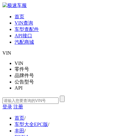
首页
VIN查询
车型查配件
API接口
汽配商城
VIN
VIN
零件号
品牌件号
公告型号
API
登录
注册
首页
/
车型大全EPC版
/
丰田
/