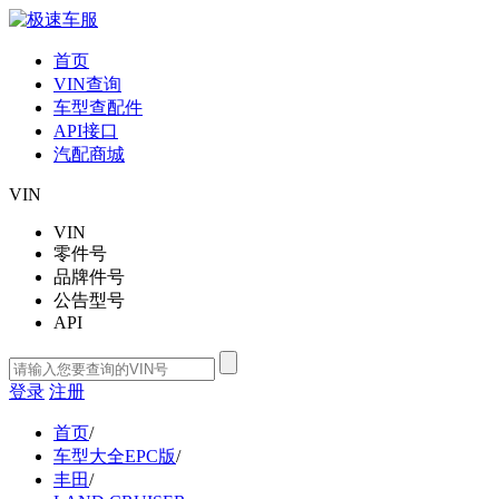
首页
VIN查询
车型查配件
API接口
汽配商城
VIN
VIN
零件号
品牌件号
公告型号
API
登录
注册
首页
/
车型大全EPC版
/
丰田
/