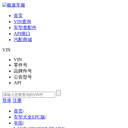
首页
VIN查询
车型查配件
API接口
汽配商城
VIN
VIN
零件号
品牌件号
公告型号
API
登录
注册
首页
/
车型大全EPC版
/
丰田
/