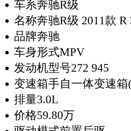
车系
奔驰R级
名称
奔驰R级 2011款 R 
品牌
奔驰
车身形式
MPV
发动机型号
272 945
变速箱
手自一体变速箱(
排量
3.0L
价格
59.80万
驱动模式
前置后驱