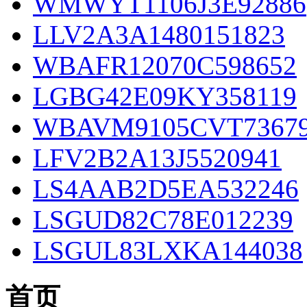
WMWYT1106J3E92886
LLV2A3A1480151823
WBAFR12070C598652
LGBG42E09KY358119
WBAVM9105CVT7367
LFV2B2A13J5520941
LS4AAB2D5EA532246
LSGUD82C78E012239
LSGUL83LXKA144038
首页