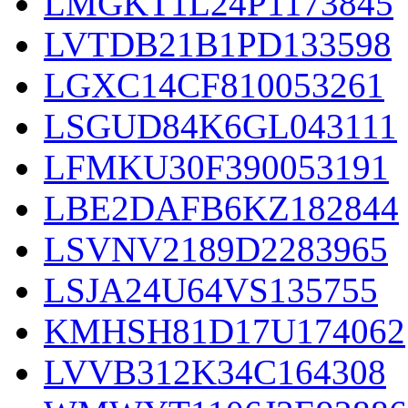
LMGKT1L24P1173845
LVTDB21B1PD133598
LGXC14CF810053261
LSGUD84K6GL043111
LFMKU30F390053191
LBE2DAFB6KZ182844
LSVNV2189D2283965
LSJA24U64VS135755
KMHSH81D17U174062
LVVB312K34C164308