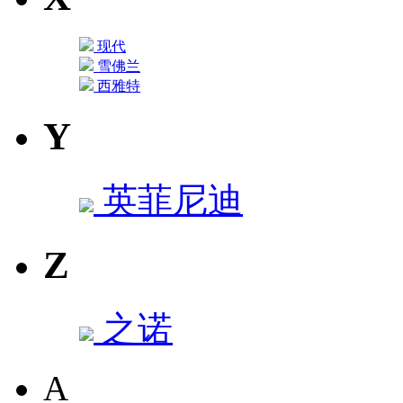
现代
雪佛兰
西雅特
Y
英菲尼迪
Z
之诺
A