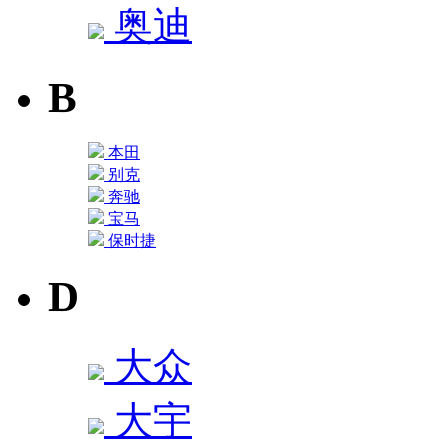
奥迪
B
本田
别克
奔驰
宝马
保时捷
D
大众
大宇