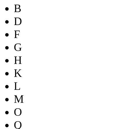
B
D
F
G
H
K
L
M
O
Q