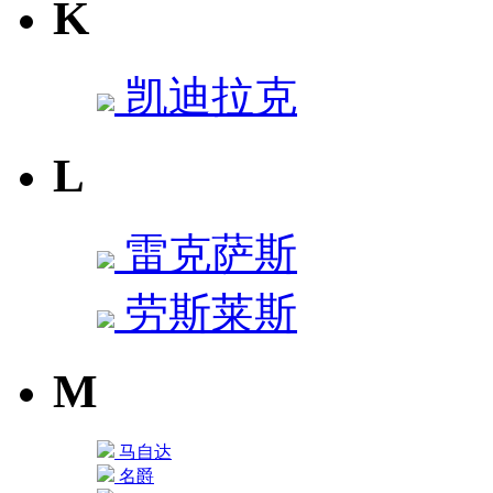
K
凯迪拉克
L
雷克萨斯
劳斯莱斯
M
马自达
名爵