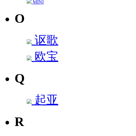
MINI
O
讴歌
欧宝
Q
起亚
R