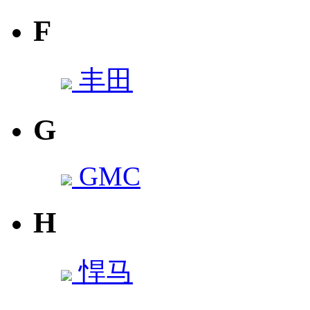
F
丰田
G
GMC
H
悍马