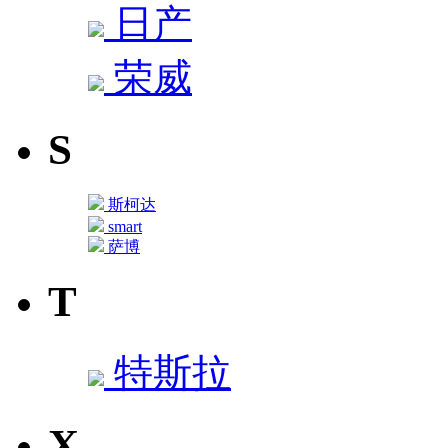
日产
荣威
S
斯柯达
smart
萨博
T
特斯拉
X