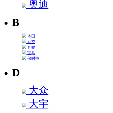
奥迪
B
本田
别克
奔驰
宝马
保时捷
D
大众
大宇