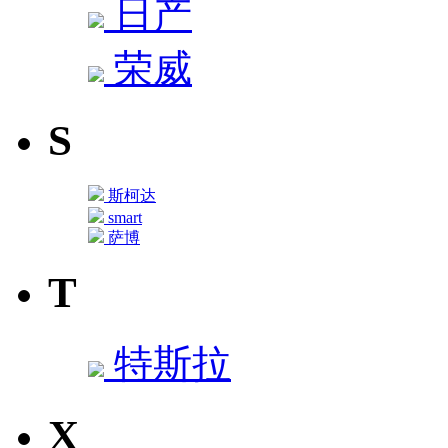
日产
荣威
S
斯柯达
smart
萨博
T
特斯拉
X