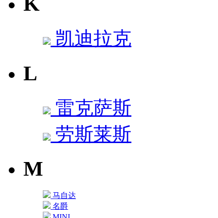
K
凯迪拉克
L
雷克萨斯
劳斯莱斯
M
马自达
名爵
MINI