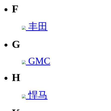
F
丰田
G
GMC
H
悍马