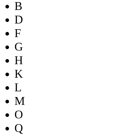
B
D
F
G
H
K
L
M
O
Q