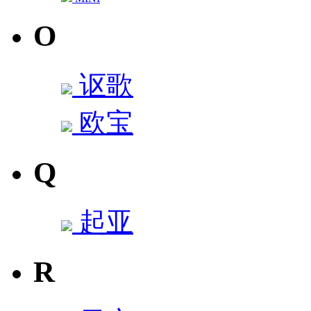
O
讴歌
欧宝
Q
起亚
R