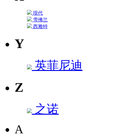
现代
雪佛兰
西雅特
Y
英菲尼迪
Z
之诺
A