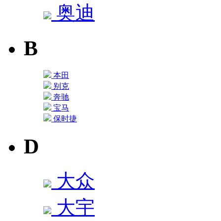
奥迪
B
本田
别克
奔驰
宝马
保时捷
D
大众
大宇