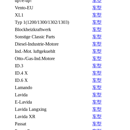
up!/e-up!
车型
Vento-EU
车型
XL1
车型
Typ 1(1200/1300/1302/1303)
车型
Blockheizkraftwerk
车型
Sonstige Classic Parts
车型
Diesel-Industrie-Motore
车型
Ind.-Mot. luftgekuehlt
车型
Otto-/Gas-Ind.Motore
车型
ID.3
车型
ID.4 X
车型
ID.6 X
车型
Lamando
车型
Lavida
车型
E-Lavida
车型
Lavida Langxing
车型
Lavida XR
车型
Passat
车型