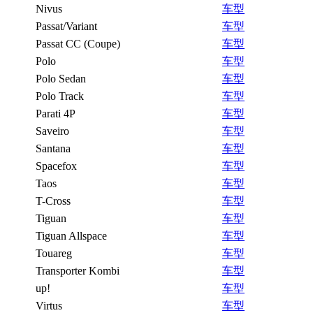
Nivus
车型
Passat/Variant
车型
Passat CC (Coupe)
车型
Polo
车型
Polo Sedan
车型
Polo Track
车型
Parati 4P
车型
Saveiro
车型
Santana
车型
Spacefox
车型
Taos
车型
T-Cross
车型
Tiguan
车型
Tiguan Allspace
车型
Touareg
车型
Transporter Kombi
车型
up!
车型
Virtus
车型