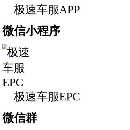
极速车服APP
微信小程序
极速车服EPC
微信群