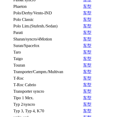
Phaeton
车型
Polo/Derby/Vento-IND
车型
Polo Classic
车型
Polo Lim.(Stufenh./Sedan)
车型
Parati
车型
Sharan/syncro/4Motion
车型
Suran/Spacefox
车型
Taro
车型
Taigo
车型
Touran
车型
Transporter/Campm./Multivan
车型
T-Roc
车型
T-Roc Cabrio
车型
Transporter syncro
车型
Tipo 1 Mex.
车型
Typ 2/syncro
车型
Typ 3, Typ 4, K70
车型