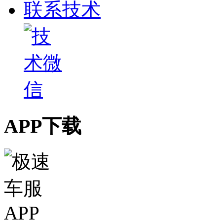
联系技术
APP下载