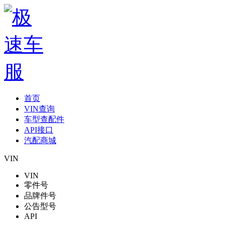
首页
VIN查询
车型查配件
API接口
汽配商城
VIN
VIN
零件号
品牌件号
公告型号
API