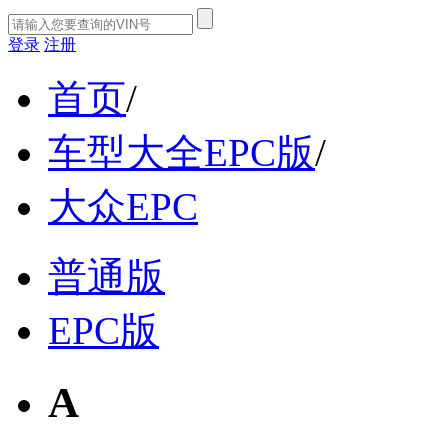
登录
注册
首页
/
车型大全EPC版
/
大众EPC
普通版
EPC版
A