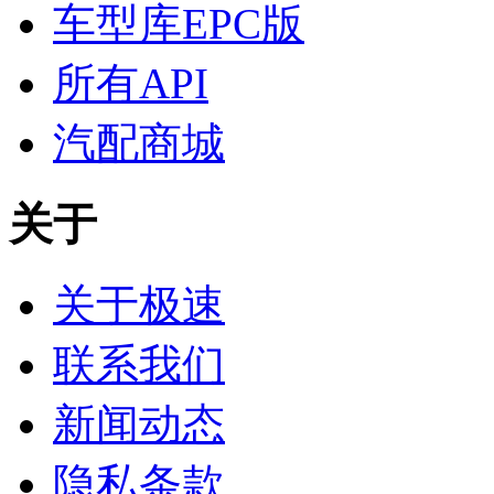
车型库EPC版
所有API
汽配商城
关于
关于极速
联系我们
新闻动态
隐私条款