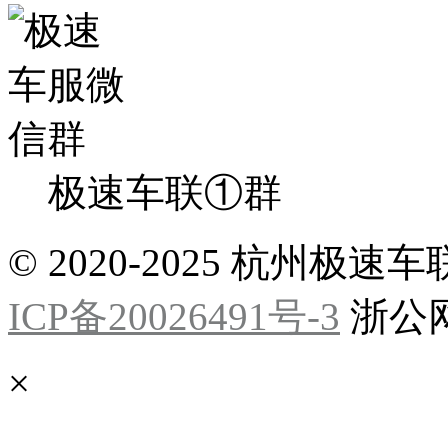
极速车联①群
© 2020-2025 杭州
ICP备20026491号-3
浙公网安
×