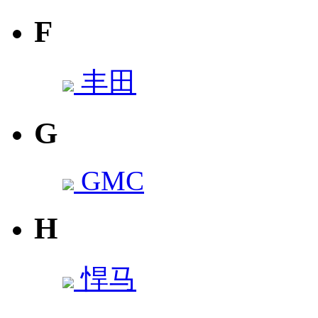
F
丰田
G
GMC
H
悍马