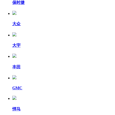
保时捷
大众
大宇
丰田
GMC
悍马