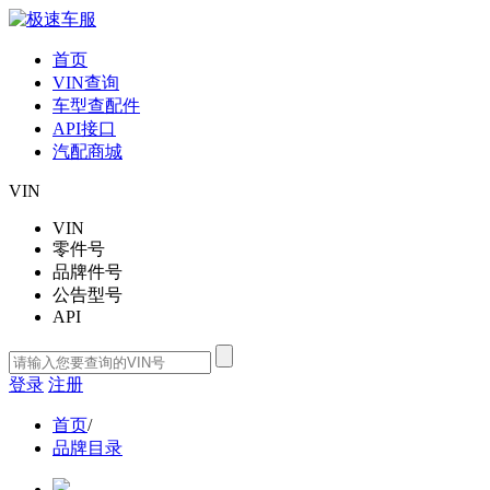
首页
VIN查询
车型查配件
API接口
汽配商城
VIN
VIN
零件号
品牌件号
公告型号
API
登录
注册
首页
/
品牌目录