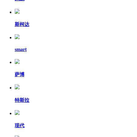
斯柯达
smart
萨博
特斯拉
现代