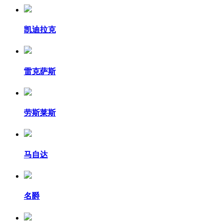
凯迪拉克
雷克萨斯
劳斯莱斯
马自达
名爵