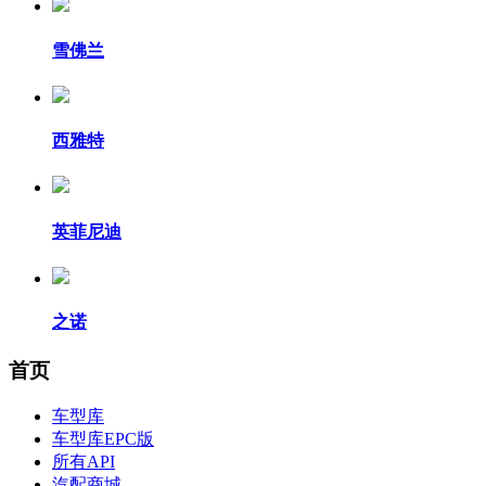
雪佛兰
西雅特
英菲尼迪
之诺
首页
车型库
车型库EPC版
所有API
汽配商城