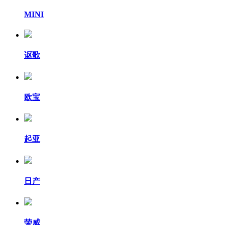
MINI
讴歌
欧宝
起亚
日产
荣威