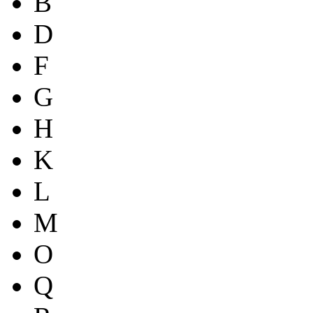
B
D
F
G
H
K
L
M
O
Q