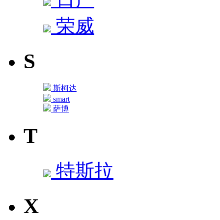
荣威
S
斯柯达
smart
萨博
T
特斯拉
X