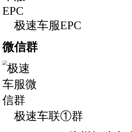
极速车服EPC
微信群
极速车联①群