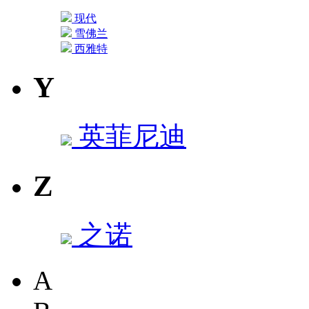
现代
雪佛兰
西雅特
Y
英菲尼迪
Z
之诺
A