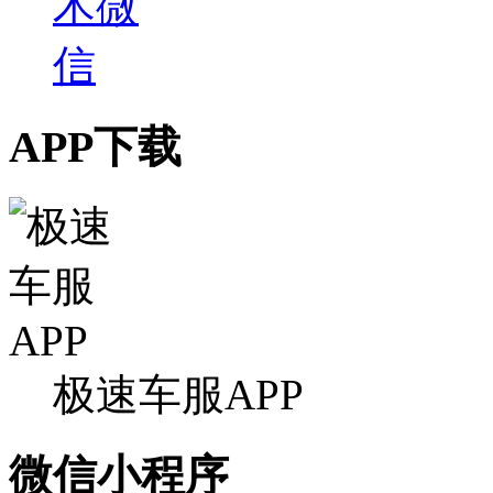
APP下载
极速车服APP
微信小程序