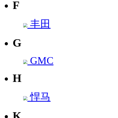
F
丰田
G
GMC
H
悍马
K