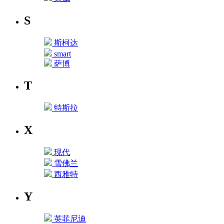
S
斯柯达
smart
萨博
T
特斯拉
X
现代
雪佛兰
西雅特
Y
英菲尼迪