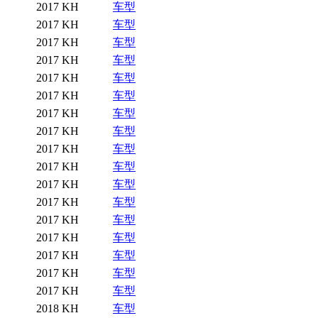
2017
KH
车型
2017
KH
车型
2017
KH
车型
2017
KH
车型
2017
KH
车型
2017
KH
车型
2017
KH
车型
2017
KH
车型
2017
KH
车型
2017
KH
车型
2017
KH
车型
2017
KH
车型
2017
KH
车型
2017
KH
车型
2017
KH
车型
2017
KH
车型
2017
KH
车型
2018
KH
车型