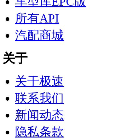
车型库EPC版
所有API
汽配商城
关于
关于极速
联系我们
新闻动态
隐私条款