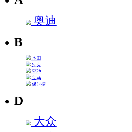
奥迪
B
本田
别克
奔驰
宝马
保时捷
D
大众