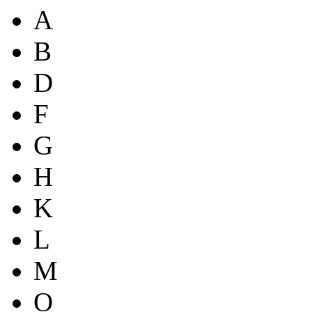
A
B
D
F
G
H
K
L
M
O