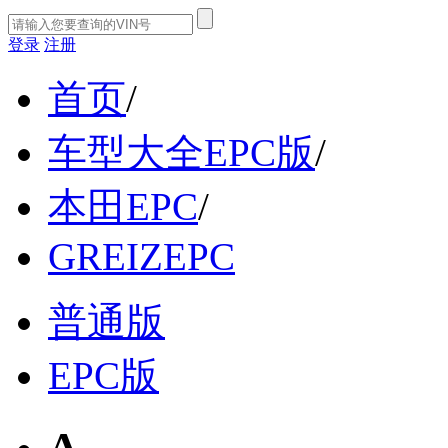
登录
注册
首页
/
车型大全EPC版
/
本田EPC
/
GREIZEPC
普通版
EPC版
A