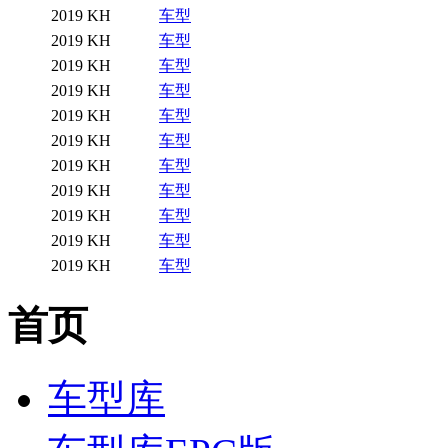
2019
KH
车型
2019
KH
车型
2019
KH
车型
2019
KH
车型
2019
KH
车型
2019
KH
车型
2019
KH
车型
2019
KH
车型
2019
KH
车型
2019
KH
车型
2019
KH
车型
首页
车型库