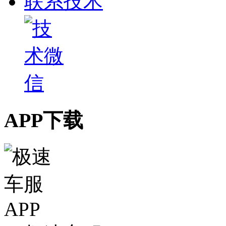
联系技术
APP下载