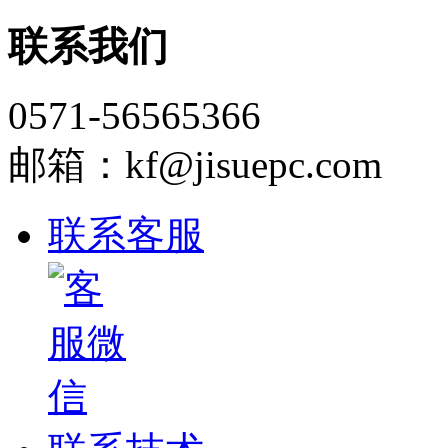
联系我们
0571-56565366
邮箱：kf@jisuepc.com
联系客服