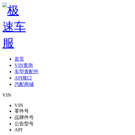
首页
VIN查询
车型查配件
API接口
汽配商城
VIN
VIN
零件号
品牌件号
公告型号
API