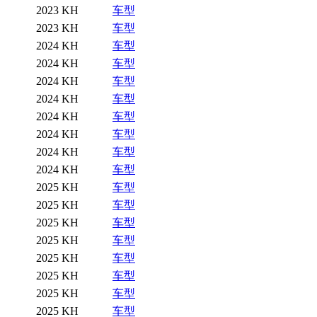
2023
KH
车型
2023
KH
车型
2024
KH
车型
2024
KH
车型
2024
KH
车型
2024
KH
车型
2024
KH
车型
2024
KH
车型
2024
KH
车型
2024
KH
车型
2025
KH
车型
2025
KH
车型
2025
KH
车型
2025
KH
车型
2025
KH
车型
2025
KH
车型
2025
KH
车型
2025
KH
车型