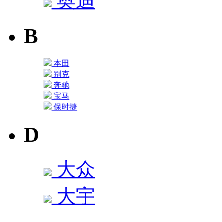
奥迪
B
本田
别克
奔驰
宝马
保时捷
D
大众
大宇