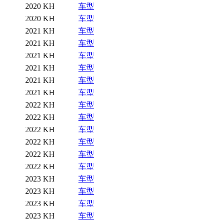
2020
KH
车型
2020
KH
车型
2021
KH
车型
2021
KH
车型
2021
KH
车型
2021
KH
车型
2021
KH
车型
2021
KH
车型
2022
KH
车型
2022
KH
车型
2022
KH
车型
2022
KH
车型
2022
KH
车型
2022
KH
车型
2023
KH
车型
2023
KH
车型
2023
KH
车型
2023
KH
车型