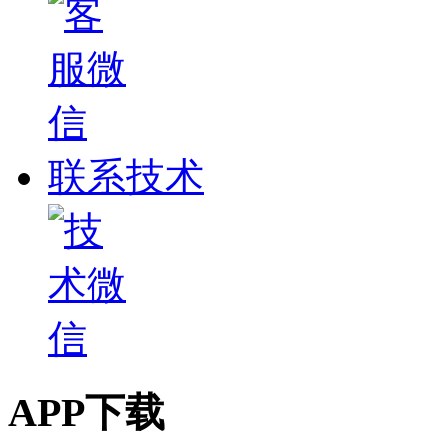
联系技术
APP下载