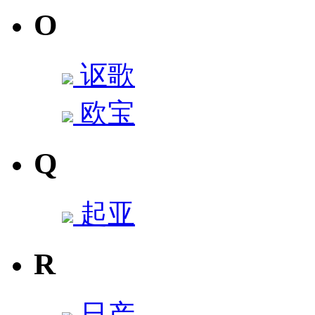
O
讴歌
欧宝
Q
起亚
R
日产