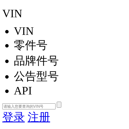
VIN
VIN
零件号
品牌件号
公告型号
API
登录
注册