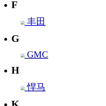
F
丰田
G
GMC
H
悍马
K