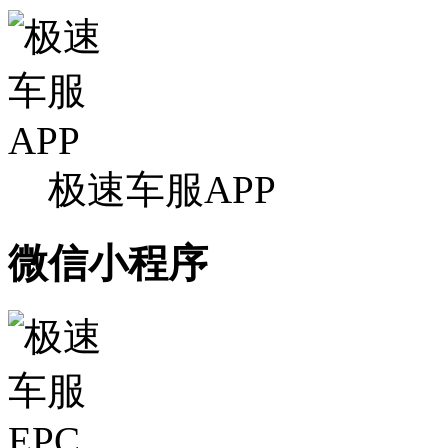
极速车服APP
微信小程序