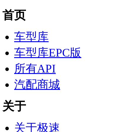
首页
车型库
车型库EPC版
所有API
汽配商城
关于
关于极速