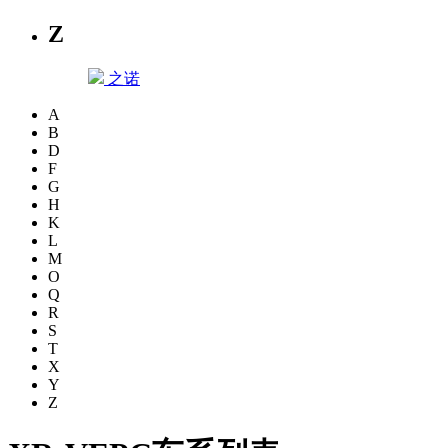
Z
之诺
A
B
D
F
G
H
K
L
M
O
Q
R
S
T
X
Y
Z