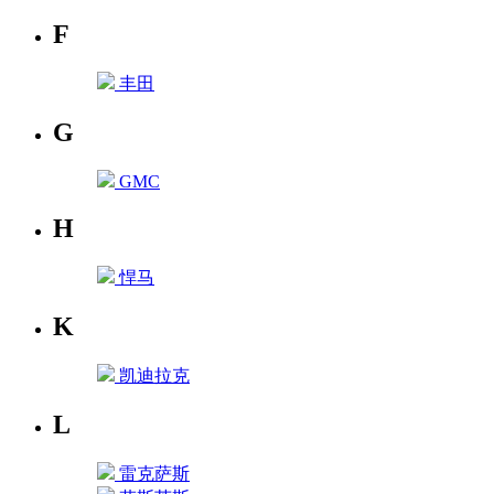
F
丰田
G
GMC
H
悍马
K
凯迪拉克
L
雷克萨斯