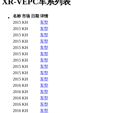
XR-VEPC车系列表
名称
市场
日期
详情
2015
KH
车型
2015
KH
车型
2015
KH
车型
2015
KH
车型
2015
KH
车型
2015
KH
车型
2015
KH
车型
2015
KH
车型
2015
KH
车型
2015
KH
车型
2016
KH
车型
2016
KH
车型
2016
KH
车型
2016
KH
车型
2016
KH
车型