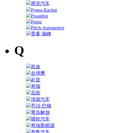
朋克汽车
Pogea Racing
Posaidon
Praga
Piëch Automotive
普曼·巅峰
Q
前途
全球鹰
起亚
奇瑞
启辰
清源汽车
乔治·巴顿
青岛解放
骐铃汽车
奇瑞新能源
奇鲁汽车