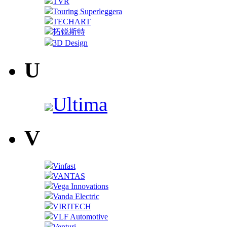
TVR
Touring Superleggera
TECHART
拓锐斯特
3D Design
U
Ultima
V
Vinfast
VANTAS
Vega Innovations
Vanda Electric
VIRITECH
VLF Automotive
Venturi