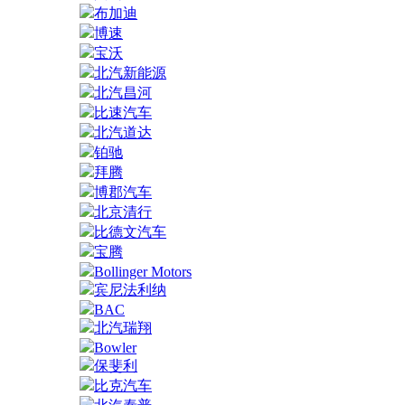
布加迪
博速
宝沃
北汽新能源
北汽昌河
比速汽车
北汽道达
铂驰
拜腾
博郡汽车
北京清行
比德文汽车
宝腾
Bollinger Motors
宾尼法利纳
BAC
北汽瑞翔
Bowler
保斐利
比克汽车