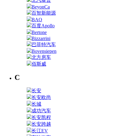
北汽泰普
BeyonCa
百智新能源
BAO
百度Apollo
Bertone
Bizzarrini
巴菲特汽车
Bovensiepen
北方房车
佰斯威
C
长安
长安欧尚
长城
成功汽车
长安凯程
长安跨越
长江EV