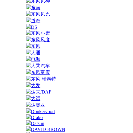
东风风神
东南
东风风光
道奇
DS
东风小康
东风风度
东风
大通
电咖
大乘汽车
东风富康
东风·瑞泰特
大发
达夫/DAF
大运
达契亚
Donkervoort
Drako
Datsun
DAVID BROWN