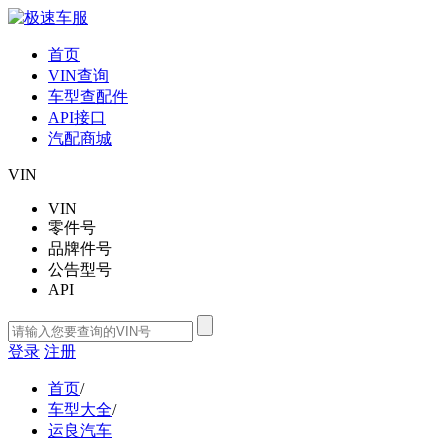
首页
VIN查询
车型查配件
API接口
汽配商城
VIN
VIN
零件号
品牌件号
公告型号
API
登录
注册
首页
/
车型大全
/
运良汽车