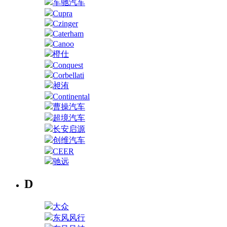
车驰汽车
Cupra
Czinger
Caterham
Canoo
橙仕
Conquest
Corbellati
昶洧
Continental
曹操汽车
超境汽车
长安启源
创维汽车
CEER
驰远
D
大众
东风风行