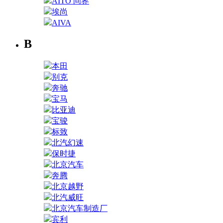
AITO 问界
埃尚
AIVA
B
本田
别克
奔驰
宝马
比亚迪
宝骏
标致
北汽幻速
保时捷
北京汽车
奔腾
北京越野
北汽威旺
北京汽车制造厂
宾利